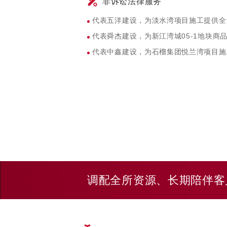
非诉讼法律服务
代表中城建第九工程局有限公司处理百
的核减率仅4.7%；
代表五洋建设，为淡水湾项目施工提供全
代表上海大得同置业有限公司处理泗泾老镇
代表舜杰建设，为新江湾城05-1地块商
亿元，为客户核减工程造价1.2亿元。
代表中鑫建设，为石榴集团悦兰湾项目施
调配全所资源、长期陪伴客