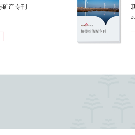
与矿产专刊
2