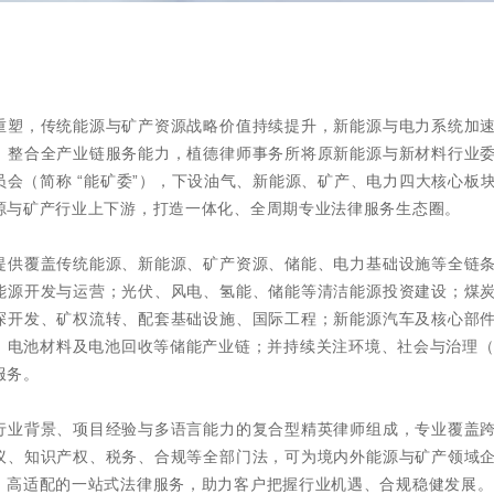
重塑，传统能源与矿产资源战略价值持续提升，新能源与电力系统加
、整合全产业链服务能力，植德律师事务所将原新能源与新材料行业
员会（简称 “能矿委”），下设油气、新能源、矿产、电力四大核心板
源与矿产行业上下游，打造一体化、全周期专业法律服务生态圈。​
提供覆盖传统能源、新能源、矿产资源、储能、电力基础设施等全链
能源开发与运营；光伏、风电、氢能、储能等清洁能源投资建设；煤
探开发、矿权流转、配套基础设施、国际工程；新能源汽车及核心部
、电池材料及电池回收等储能产业链；并持续关注环境、社会与治理（
务。​
行业背景、项目经验与多语言能力的复合型精英律师组成，专业覆盖
议、知识产权、税务、合规等全部门法，可为境内外能源与矿产领域
、高适配的一站式法律服务，助力客户把握行业机遇、合规稳健发展。