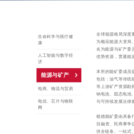
全球能源格局深度
生命科学与医疗健
为顺应能源大变局
康
名为能源与矿产委
人工智能与数字经
优势资源，贯通能
济
本所的能矿委成员
能源与矿产
包括：油气等传统
等上游矿产资源勘
电商、物流与贸易
钠电池、固态电池
电信、芯片与物联
与可持续发展法律服
网
植德能矿委由具备
目融资、民商事争
供全链条、一站式