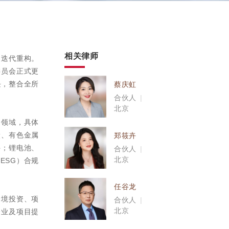
相关律师
速迭代重构。
委员会正式更
块，整合全所
蔡庆虹
合伙人
|
北京
条领域，具体
炭、有色金属
郑筱卉
件；锂电池、
合伙人
|
北京
ESG）合规
任谷龙
跨境投资、项
合伙人
|
北京
企业及项目提