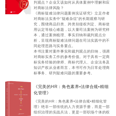
追偿权纠纷提供法律服务
判观点？企业又该如何从具体案例中理解和应
对商标法律风险？
为湖北建新建设工程有限公司与孝感市社会福利和医疗康复中
《商标疑难法律问题案例实证研究》立足作者
心建设工程合同纠纷提供法律服务
对商标法实务中“疑难杂症”的长期观察与研
为武汉外滩里设计艺术中心与湖北力邦融资担保有限责任公司
究，围绕商品归类、跨类别侵权判定、商标使
合同纠纷提供法律服务
用认定等核心难题，以大量司法案例为研究样
本，通过案例梳理、事实归纳和裁判观点分
为芜湖港口客运总站有限公司与芜湖市鸠兹江景乐府酒店管理
析，呈现商标疑难法律问题在司法实践中的不
有限公司租赁合同纠纷提供法律服务
同处理思路与实务要点。
为襄阳百洋房地产开发有限公司与襄阳新中昌专用汽车股份有
本书注重对案件事实和裁判观点的归纳，强调
限公司合同纠纷提供法律服务
对商标实务工作的参考价值。对于具有一定商
标实务经验的律师、商标代理人、企业法务及
为烯晶碳能电子科技无锡有限公司与武汉逸飞激光股份有限公
知识产权从业者而言，本书可作为日常处理商
司买卖合同纠纷提供法律服务
标事务、研判疑难问题的重要参考。
《完美的HR：角色素养•法律合规•精细
化管理》
《完美的HR：角色素养•法律合规•精细化管
理》绝非一部传统的人力资源手册，而是一部
组织治理的实战兵法，更是一部职场个体的权