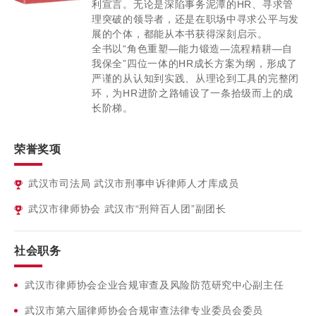
利宣言。无论是深陷事务泥潭的HR、寻求管
理突破的领导者，还是在职场中寻求公平与发
展的个体，都能从本书获得深刻启示。
全书以“角色重塑—能力锻造—流程精耕—自
我保全”四位一体的HR成长方案为纲，形成了
严谨的从认知到实践、从理论到工具的完整闭
环，为HR进阶之路铺设了一条拾级而上的成
长阶梯。
荣誉奖项
武汉市司法局 武汉市刑事申诉律师人才库成员
武汉市律师协会 武汉市“刑辩百人团”副团长
社会职务
武汉市律师协会企业合规审查及风险防范研究中心副主任
武汉市第六届律师协会合规审查法律专业委员会委员