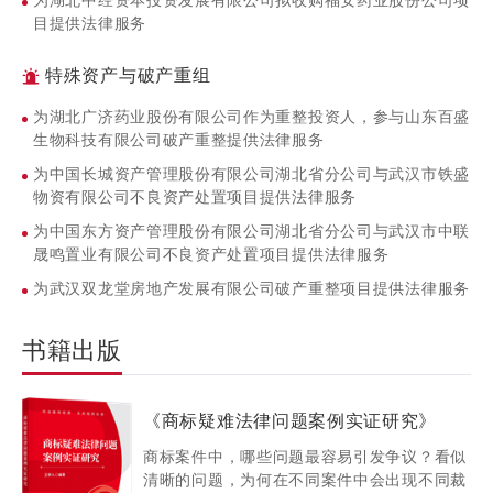
为湖北中经资本投资发展有限公司拟收购福安药业股份公司项
卸运输有限公司代位求偿权纠纷提供法律服务
目提供法律服务
为永诚财产保险股份有限公司广东分公司与扬州市亿瑞建材贸
易有限公司海上保险合同纠纷提供法律服务
特殊资产与破产重组
为重庆新金航国际物流股份有限公司与重庆安浩船务船舶合资
为湖北广济药业股份有限公司作为重整投资人，参与山东百盛
建造合同纠纷案提供法律服务
生物科技有限公司破产重整提供法律服务
为重庆欣海报告服务有限公司与重庆中外运集装箱运输有限责
为中国长城资产管理股份有限公司湖北省分公司与武汉市铁盛
任公司通海水域货运代理合同纠纷提供法律服务
物资有限公司不良资产处置项目提供法律服务
为重庆兆荣物流有限公司与湖北云宏船务物流有限公司船舶买
为中国东方资产管理股份有限公司湖北省分公司与武汉市中联
卖合同纠纷案提供法律服务
晟鸣置业有限公司不良资产处置项目提供法律服务
（3）公司纠纷
为武汉双龙堂房地产发展有限公司破产重整项目提供法律服务
为中国太平洋财产保险股份有限公司湖北分公司与武汉市畅瑜
园农业发展有限公司财产保险合同纠纷提供法律服务
书籍出版
为深圳市招商平安资产管理有限责任公司提起第三人撤销之诉
提供法律服务
为华泰证券股份有限公司湖北分公司与张文露劳动纠纷提供法
《商标疑难法律问题案例实证研究》
律服务
商标案件中，哪些问题最容易引发争议？看似
为湖北金标通用轧辊有限公司与湖北视野峰机械制造有限公司
清晰的问题，为何在不同案件中会出现不同裁