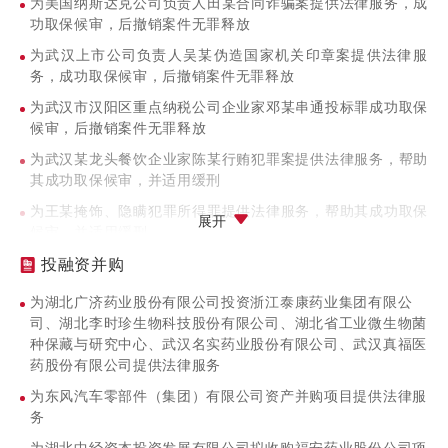
为美国纳斯达克公司负责人田某合同诈骗案提供法律服务，成
功取保候审，后撤销案件无罪释放
为武汉上市公司负责人吴某伪造国家机关印章案提供法律服
务，成功取保候审，后撤销案件无罪释放
为武汉市汉阳区重点纳税公司企业家邓某串通投标罪成功取保
候审，后撤销案件无罪释放
为武汉某龙头餐饮企业家陈某行贿犯罪案提供法律服务，帮助
其成功取保候审，并适用缓刑
为王某掩饰、隐瞒犯罪所得罪提供法律服务，帮助其成功取保
展开
候审，并适用缓刑
为吴某帮助网络信息犯罪活动罪提供法律服务，帮助其成功取
投融资并购
保候审，并适用缓刑
为湖北广济药业股份有限公司投资浙江泰康药业集团有限公
为某省广电公司吕某（正厅级）贪污案提供法律服务，获得大
司、湖北李时珍生物科技股份有限公司、湖北省工业微生物菌
幅减刑
种保藏与研究中心、武汉名实药业股份有限公司、武汉真福医
药股份有限公司提供法律服务
为涉案金额1.01亿元的王某挪用公款、单位行贿案辩护，获
得大幅减刑
为东风汽车零部件（集团）有限公司资产并购项目提供法律服
（2）海事海商
务
为中国人民财产保险股份有限公司重庆市分公司与重庆新港装