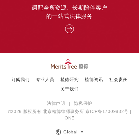
调配全所资源、长期陪伴客户
的一站式法律服务
订阅我们
专业人员
植德研究
植德资讯
社会责任
关于我们
法律声明
|
隐私保护
©2026 版权所有 北京植德律师事务所
京ICP备17009832号
|
ONE
English
Global