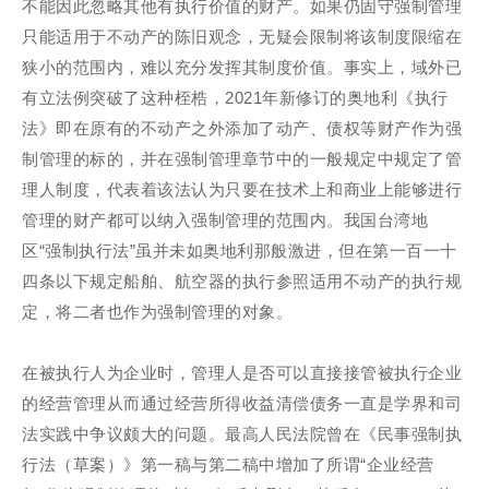
不能因此忽略其他有执行价值的财产。如果仍固守强制管理
只能适用于不动产的陈旧观念，无疑会限制将该制度限缩在
狭小的范围内，难以充分发挥其制度价值。事实上，域外已
有立法例突破了这种桎梏，2021年新修订的奥地利《执行
法》即在原有的不动产之外添加了动产、债权等财产作为强
制管理的标的，并在强制管理章节中的一般规定中规定了管
理人制度，代表着该法认为只要在技术上和商业上能够进行
管理的财产都可以纳入强制管理的范围内。我国台湾地
区“强制执行法”虽并未如奥地利那般激进，但在第一百一十
四条以下规定船舶、航空器的执行参照适用不动产的执行规
定，将二者也作为强制管理的对象。
在被执行人为企业时，管理人是否可以直接接管被执行企业
的经营管理从而通过经营所得收益清偿债务一直是学界和司
法实践中争议颇大的问题。最高人民法院曾在《民事强制执
行法（草案）》第一稿与第二稿中增加了所谓“企业经营