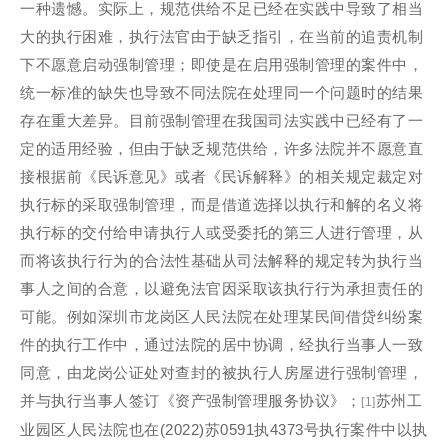
一种遗憾。实际上，规范供给不足已经在实践中导致了相当
大的执行困难，执行法官由于缺乏指引，在当前的追责机制
下不愿意启动强制管理；即使是在启用强制管理的案件中，
统一标准的缺失也导致不同法院在处理同一个问题时的结果
存在重大差异。目前强制管理在我国司法实践中已经有了一
定的适用经验，但由于缺乏规范供给，许多法院并不愿意直
接根据前《民诉意见》或者《民诉解释》的相关规定裁定对
执行标的采取强制管理，而是借道选择以执行和解的名义将
执行标的交付给申请执行人或受委托的第三人进行管理，从
而将该执行行为的合法性基础从司法解释的规定转为执行当
事人之间的合意，以避免法官因采取该执行行为承担责任的
可能。例如深圳市龙岗区人民
法
院在处理某民间借贷纠纷案
件的执行工作中，通过法院的居中协调，经执行当事人一致
同意，由龙岗公证处对查封的被执行人房屋进行强制管理，
并与执行当事人签订《资产强制管理服务协议》；
苏州工
[1]
业园区人民法院也在(2022)苏0591执4373号执行案件中以执