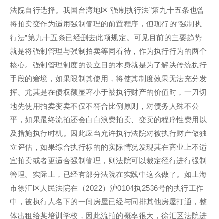
法院自行选择。我国台湾地区“强制执行法”第九十五条也曾
将拍卖变作为适用强制管理的前置程序，但现行的“强制执
行法”第九十五条已经删去此项规定。可见目前的主要趋势
就是将强制管理与强制拍卖等同看待，作为执行行为的两个
核心。强制管理制度的设立目的本身就是为了解决传统执行
手段的窘境，如果限制其使用，将使其制度效果无法充分发
挥。尤其是在债权额显著小于被执行财产的价值时，一刀切
地先使用拍卖变卖不仅不符合比例原则，对债务人殊不公
平，如果最终流拍还会白白浪费拍卖、变卖的程序性费用以
及措施执行时机。因此应当允许执行法院对被执行财产做独
立评估，如果综合执行标的的实际情况发现其在商业上不适
宜拍卖或者更适合强制管理，则法院可以裁定径行进行强制
管理。实际上，已经有部分法院在实践中这么做了。如上海
市徐汇区人民法院在（2022）沪0104执2536号的执行工作
中，被执行人名下的一间房屋已经与同排其他房屋打通，整
体出租给某培训学校，因此流拍的概率很大，徐汇区法院进