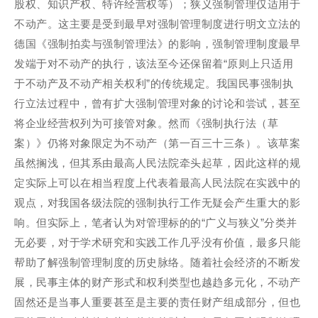
股权、知识产权、特许经营权等）；狭义强制管理仅适用于
不动产。这主要是受到最早对强制管理制度进行明文立法的
德国《强制拍卖与强制管理法》的影响，强制管理制度最早
发端于对不动产的执行，该法至今还保留着“原则上只适用
于不动产及不动产相关权利”的传统规定。我国民事强制执
行立法过程中，曾有扩大强制管理对象的讨论和尝试，甚至
将企业经营权列为可接管对象。然而《强制执行法（草
案）》仍将对象限定为不动产（第一百三十三条）。该草案
虽然搁浅，但其系由最高人民法院牵头起草，因此这样的规
定实际上可以在相当程度上代表着最高人民法院在实践中的
观点，对我国各级法院的强制执行工作无疑会产生重大的影
响。但实际上，笔者认为对管理标的的“广义与狭义”分类并
无必要，对于学术研究和实践工作几乎没有价值，最多只能
帮助了解强制管理制度的历史脉络。随着社会经济的不断发
展，民事主体的财产形式和权利类型也越趋多元化，不动产
固然还是当事人重要甚至是主要的责任财产组成部分，但也