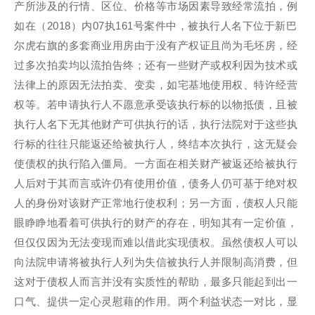
产所涉及的行情、区位、价格等市场因素导致经常流拍，例
如在（2018）内07执161号案件中，被执行人名下位于新巴
尔虎右旗的多套商业用房由于没有产权证且尚为毛坯房，经
过多次拍卖均以流拍告终；还有一些财产或权利因为技术或
法律上的原因无法拍卖、变卖，如宅基地使用权、特许经营
权等。若申请执行人不愿意承受该执行标的以物抵债，且被
执行人名下无其他财产可供执行的话，执行法院对于这些执
行标的往往只能返还给被执行人，终结本次执行，这无疑会
使债权的执行陷入僵局。一方面在相关财产被返还给被执行
人后对于其而言或许仍有使用价值，债务人仍可基于绝对权
人的身份对该财产正常地行使权利；另一方面，债权人只能
眼睁睁地看着可供执行的财产的存在，明知其有一定价值，
但仅仅因为无法变现而难以借此实现债权。虽然债权人可以
向法院申请将被执行人列为失信被执行人并限制高消费，但
这对于债权人而言并没有实质性的帮助，最多只能起到出一
口气、提供一定心灵慰藉的作用。两个利益状态一对比，显