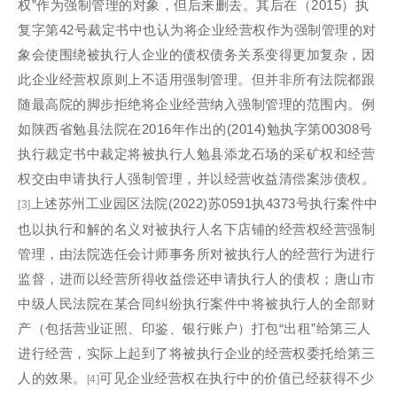
权”作为强制管理的对象，但后来删去。其后在（2015）执
复字第42号裁定书中也认为将企业经营权作为强制管理的对
象会使围绕被执行人企业的债权债务关系变得更加复杂，因
此企业经营权原则上不适用强制管理。但并非所有法院都跟
随最高院的脚步拒绝将企业经营纳入强制管理的范围内。例
如陕西省勉县法院在2016年作出的(2014)勉执字第00308号
执行裁定书中裁定将被执行人勉县添龙石场的采矿权和经营
权交由申请执行人强制管理，并以经营收益清偿案涉债权。
上述苏州工业园区法院(2022)苏0591执4373号执行案件中
[3]
也以执行和解的名义对被执行人名下店铺的经营权经营强制
管理，由法院选任会计师事务所对被执行人的经营行为进行
监督，进而以经营所得收益偿还申请执行人的债权；唐山市
中级人民法院在某合同纠纷执行案件中将被执行人的全部财
产（包括营业证照、印鉴、银行账户）打包“出租”给第三人
进行经营，实际上起到了将被执行企业的经营权委托给第三
人的效果。
可见企业经营权在执行中的价值已经获得不少
[4]