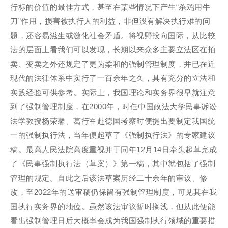
行标的价值的最佳方式，甚至在某些情况下产生“杀鸡用牛
刀”作用，损害被执行人的利益，非但没有解决执行难的问
题，还容易滋生或激化社会矛盾。将视野投向国际，从比较
法的层面上看我们可以发现，长期以来众多主要立法区在拍
卖、变卖之外还规定了更为柔和的强制管理制度，并已在近
现代的法律体系中实行了一百余年之久，具有充分的立法和
实践经验可供参考。实际上，我国理论和实务界很早就注意
到了强制管理制度，在2000年，时任中国政法大学民事诉讼
法学教授杨荣馨、葛行军赴德国考察时便提出要制定我国统
一的强制执行法，当年便起草了《强制执行法》的专家建议
稿。最高人民法院高度重视并于同年12月14日牵头起草完成
了《民事强制执行法（草案）》第一稿，其中就包括了强制
管理的规定。自此之后该法草案历经二十余年的审议、修
改，至2022年的送审稿仍保留有强制管理制度，可见其在我
国执行实务界的地位。虽然该法审议暂时搁浅，但从此便能
看出强制管理日后大概率会成为我国强制执行领域的重要措