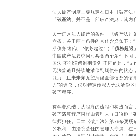
法人破产制度主要规定在日本《破产法
「破産法」
并不是一部破产法典，其内
关于进入法人破产的条件，《破产法》第
六条，关于两个条件的具体含义如下：“
期债务”相似；“债务超过”（
「債務超過
中国破产法要求同时具备两个条件不同
国法“不能清偿到期债务”不同的是，“
无法普遍且持续地清偿到期债务的状态；
能力，且未来亦无望清偿全部债务的情形
力”的含义，仅对特定债权人无法清偿的
破产程序。
有学者总结，从程序的流程和构造而言
破产清算程序同样由管理人（日语称
「
律师担任。日本《破产法》第78条更
的权利，由法院选任的管理人专属。在
个别清偿，通过召开债权人会议（
「債