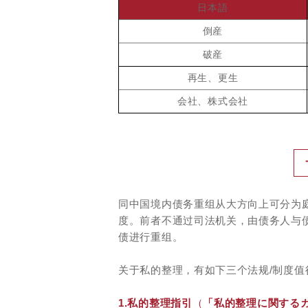
日本語
倒産
破産
再生、更生
会社、株式会社
同中国境内债务重组从大方向上可分为庭
度。前者不通过司法机关，由债务人与
债进行重组。
关于私的整理，有如下三个法规/制度值
1.私的整理指引
（
「私的整理に関する