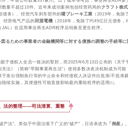
2件，申请公司数量337家
。出于成本等考虑，事业再生ADR多
[4]
用数量不超过10件。近年来成功案例包括经营药局的
クラフト株式
全部债务）、经营汽车刹车部件的
曙ブレーキ工業
（2019年，免除
）、经营电气产品的
田淵電機
（2018年，免除了约49亿日元债务，约
JAL）在适用事业再生ADR程序后转换至更生程序。
を図るための事業者の金融機関等に対する債務の調整の手続等に
困于债权人全员一致决的掣肘，而2025年6月13日公布的《关于
关法》（简称“早期事業再生法”）使得多数决表决机制成为可能
限于发出强制执行等的中止命令和对债权人决议作出批准/不批准
内陆续实施，其便捷性可能直接影响庭内重组程序的适用
。
[5]
、法的整理——司法清算、重整
破产法”。类似于中国法项下广义的“破产”，日语表述为
「倒産」