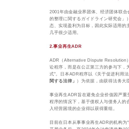
2001年由金融业界团体、经济团体联
的整理に関するガイドライン研究会」
态、实现盈利为目标，因此实际适用的
几乎很少适用。
2.事业再生ADR
ADR（Alternative Dispute 
讼程序，而是在公正第三方的参与下，
式”。日本ADR程序以《关于促进利用
関する法律」
）为依据，由获得法务大
事业再生ADR旨在避免企业价值因严
程序的情况下，基于债权人与债务人的
入经营困境的企业得以获得重组。
目前在日本从事事业再生ADR的机构为