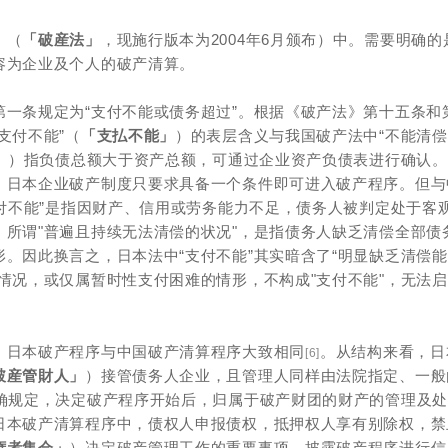
》（
「破産法」
，现施行版本为2004年6月颁布）中。需要明确的
容为企业及个人的破产清算。
一条规定为“支付不能或债务超过”。根据《破产法》第十五条和
支付不能”（
「支払不能」
）的表层含义与我国破产法中“不能清
」
）指负债总额大于资产总额，可通过企业资产负债表进行确认。
，日本企业破产制度只要求具备一个条件即可进入破产程序。但与
支付不能”是指因财产、信用或劳务能力不足，债务人被判定处于客
所谓"普遍且持续无法清偿的状况"，是指债务人缺乏清偿全部债
。因此换言之，日本法中“支付不能”其实暗含了“明显缺乏清偿能
情况，或仅属暂时性支付困难的情形，不构成"支付不能"，无法
，日本破产程序与中国破产清算程序大致相同
。从结构来看，日
[6]
破産管財人」
）接管债务人企业，且管理人同样由法院指定、一般
明确规定，决定破产程序开始后，归属于破产财团的财产的管理及
日本破产清算程序中，债权人申报债权，抵押权人享有别除权，禁
権者集会」
）决定破产管理工作的重要事项、披露破产程序进行信