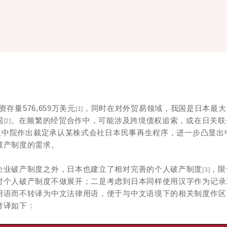
存量576,659万美元
，同时在对外贸易领域，我国是日本最大
[1]
国
。在频繁的经贸合作中，可能涉及跨境债权追索，或在日关联
[2]
海三中院作出裁定承认某株式会社日本民事再生程序，进一步凸显出
破产制度的需求。
企业破产制度之外，日本也建立了相对完善的个人破产制度
，限
[3]
对个人破产制度不做展开；二是考虑到日本同样使用汉字作为记录
用语而不转译为中文法律用语，便于与中文语境下的相关制度作区
考译如下：