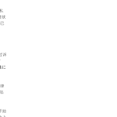
私
债状
现已
通过诉
方
進に
法律
陷
开始