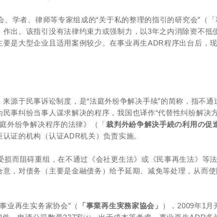
合会、学者、律师等专家组成的“关于私的整理的指引的研究会”（「
）作出。该指引没有法律约束力或强制力，以3年之内消除资不抵
主要是大型企业且适用案例较少。在事业再生ADR程序出台后，
Resolution）来源于民事诉讼制度，是“法庭外纷争解决手续”的简称，指不
为民事纠纷当事人谋求解决的程序，我国也译作“代替性纠纷解决
法庭外纷争解决程序的法律》（「
裁判外紛争解決手続の利用の促
臣认证的机构（认证ADR机关）负责实施。
重受损而阻碍重组，在不通过《会社更生法》或《民事再生法》等
合意，对债务（主要是金融债务）给予延期、减免等处理，从而使
“事业再生实务家协会”（
「事業再生実務家協会」
），2009年1月