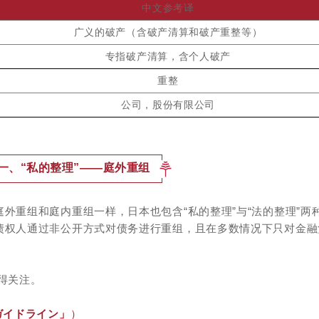
中文参考译
广义的破产（含破产清算和破产重整等）
专指破产清算，含个人破产
重整
公司，股份有限公司
一、“私的整理”——庭外重组
外重组和庭内重组一样，日本也包含“私的整理”与“法的整理”两
债权人通过非公开方式对债务进行重组，且在多数情况下只对金融
得关注。
ガイドライン」
）