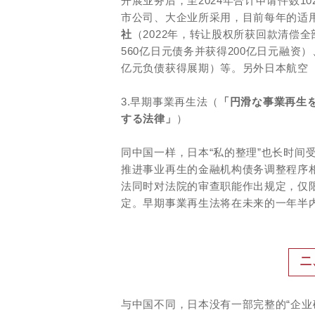
开展业务后，至2024年合计申请件数10
市公司、大企业所采用，目前每年的适
社
（2022年，转让股权所获回款清偿
560亿日元债务并获得200亿日元融资
亿元负债获得展期）等。另外日本航空（
3.早期事業再生法（
「円滑な事業再生
する法律」
）
同中国一样，日本“私的整理”也长时间受
推进事业再生的金融机构债务调整程序相
法同时对法院的审查职能作出规定，仅
定。早期事業再生法将在未来的一年半
二
与中国不同，日本没有一部完整的“企业