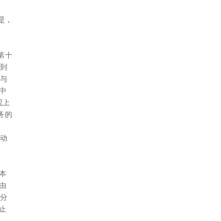
是，
第十
偿到
与
中
观上
务的
启动
本
由
处分
止