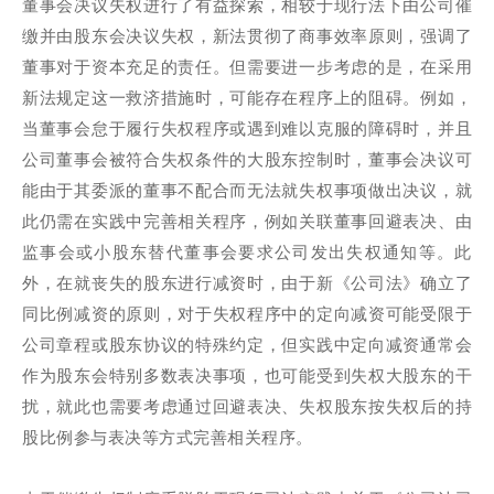
董事会决议失权进行了有益探索，相较于现行法下由公司催
缴并由股东会决议失权，新法贯彻了商事效率原则，强调了
董事对于资本充足的责任。但需要进一步考虑的是，在采用
新法规定这一救济措施时，可能存在程序上的阻碍。例如，
当董事会怠于履行失权程序或遇到难以克服的障碍时，并且
公司董事会被符合失权条件的大股东控制时，董事会决议可
能由于其委派的董事不配合而无法就失权事项做出决议，就
此仍需在实践中完善相关程序，例如关联董事回避表决、由
监事会或小股东替代董事会要求公司发出失权通知等。此
外，在就丧失的股东进行减资时，由于新《公司法》确立了
同比例减资的原则，对于失权程序中的定向减资可能受限于
公司章程或股东协议的特殊约定，但实践中定向减资通常会
作为股东会特别多数表决事项，也可能受到失权大股东的干
扰，就此也需要考虑通过回避表决、失权股东按失权后的持
股比例参与表决等方式完善相关程序。