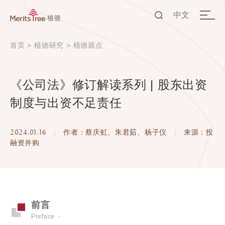
中文
EN
首页
>
植德研究
>
植德观点
中文
《公司法》修订解读系列 | 股东出资
制度与出资不足责任
2024.01.16
|
作者：蔡庆虹、朱君茹、杨子仪
|
来源：投
融资并购
前言
Preface -