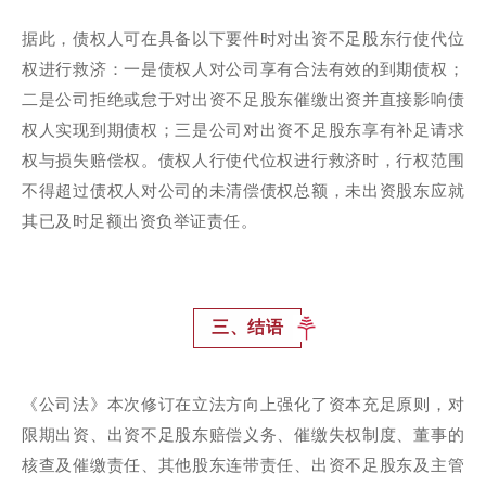
据此，债权人可在具备以下要件时对出资不足股东行使代位
权进行救济：一是债权人对公司享有合法有效的到期债权；
二是公司拒绝或怠于对出资不足股东催缴出资并直接影响债
权人实现到期债权；三是公司对出资不足股东享有补足请求
权与损失赔偿权。债权人行使代位权进行救济时，行权范围
不得超过债权人对公司的未清偿债权总额，未出资股东应就
其已及时足额出资负举证责任。
三、结语
《公司法》本次修订在立法方向上强化了资本充足原则，对
限期出资、出资不足股东赔偿义务、催缴失权制度、董事的
核查及催缴责任、其他股东连带责任、出资不足股东及主管