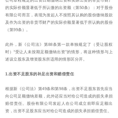
公司章程规定的出资日期缴纳出资和实际出资的非货币财产
的实际价额显著低于所认缴的出资额（第50条）：对于股份
有限公司而言，表现为发起人不按照其认购的股份缴纳股款
及作为出资的非货币财产的实际价额显著低于所认购的股份
（第99条）。
此外，新《公司法》第88条第一款单独规定了（受让股权
时）“受让人未按期足额缴纳出资”的情形，将这种情形与上
述设立股东及增资股东所适用的情形区分开。
1.出资不足股东的补足出资和赔偿责任
根据新《公司法》第49条和第98条，出资不足股东首先应当
向公司足额缴纳差额，此外还应当对给公司造成的损失承担
赔偿责任。股份有限公司发起人在公司成立前即应足额出
资，出资不足股东应当对给公司造成的损失承担赔偿责任。