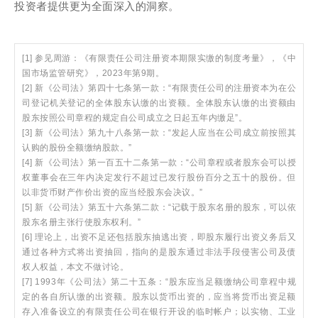
投资者提供更为全面深入的洞察。
[1] 参见周游：《有限责任公司注册资本期限实缴的制度考量》，《中
国市场监管研究》，2023年第9期。
[2]
新《公司法》第四十七条第一款：“有限责任公司的注册资本为在公
司登记机关登记的全体股东认缴的出资额。全体股东认缴的出资额由
股东按照公司章程的规定自公司成立之日起五年内缴足”。
[3]
新《公司法》第九十八条第一款：“发起人应当在公司成立前按照其
认购的股份全额缴纳股款。”
[4]
新《公司法》第一百五十二条第一款：“公司章程或者股东会可以授
权董事会在三年内决定发行不超过已发行股份百分之五十的股份。但
以非货币财产作价出资的应当经股东会决议。”
[5]
新《公司法》第五十六条第二款：“记载于股东名册的股东，可以依
股东名册主张行使股东权利。”
[6]
理论上，出资不足还包括股东抽逃出资，即股东履行出资义务后又
通过各种方式将出资抽回，指向的是股东通过非法手段侵害公司及债
权人权益，本文不做讨论。
[7]
1993年《公司法》第二十五条：“股东应当足额缴纳公司章程中规
定的各自所认缴的出资额。股东以货币出资的，应当将货币出资足额
存入准备设立的有限责任公司在银行开设的临时帐户；以实物、工业