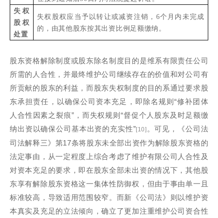
失权
失权股权应当予以转让或减资注销，
6个月内未完成
股权
的，由其他股东按其出资比例足额缴纳。
处置
股东资格解除制度或股东除名制度目的是维系有限责任公司
所需的人合性，并最终维护公司继续存在的价值和对公司有
所贡献的股东的利益，而股东失权制度的目的系通过要求股
东承担责任，以确保公司资本充足，即除名规则“修补团体
人合性因素之裂痕”，而失权规则“督促个人股东及时足额缴
纳出资以确保公司基本出资的充实性”
。可见，《公司法
[10]
司法解释三》第17条将股东未全部出资作为解除股东资格的
法定事由，从一定程度上综合考虑了维护有限公司人合性及
对资本充足的要求，即在股东全部未出资的情况下，其他股
东享有解除股东资格这一集体性防御权，但由于事由单一且
标准较高，导致适用范围较窄。而新《公司法》则以维护资
本真实及充足的立法倾向，确立了更加注重维护公司资合性