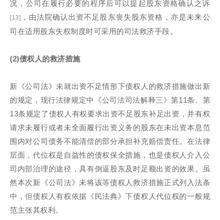
况，公司在履行必要的程序后可以提起股东资格确认之诉
，由法院确认出资不足股东丧失股东资格，亦是未来公
[13]
司在适用股东失权制度时可采用的司法救济手段。
(2)债权人的救济措施
新《公司法》未就出资不足情形下债权人的救济措施做出新
的规定，现行法律规定中《公司法司法解释三》第11条、第
13条规定了债权人有权要求出资不足股东补足出资，并有权
请求未履行或者未全面履行出资义务的股东在未出资本息范
围内对公司债务不能清偿的部分承担补充赔偿责任。在法律
层面，代位权是自益性的债权保全措施，也是债权人介入公
司内部治理的途径，具有倒逼股东及时足额出资的效果。虽
然本次新《公司法》未将该等债权人救济措施正式列入法条
中，但债权人有权依据《民法典》下债权人代位权的一般规
范主张其权利。